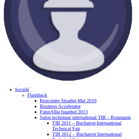
Société
Flashback
Rencontre Stradim Mai 2019
Business Accelerator
FuturAllia Istanbul 2013
Salon technique international TIB – Roumanie
TIB 2011 – Bucharest International
Technical Fair
TIB 2012 – Bucharest International